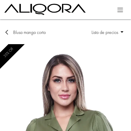
Ir al contenido
Blusa manga corta
Lista de precios
35% Off
35% Off