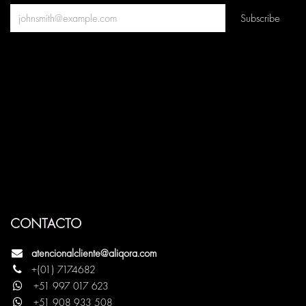
Subscribe
CONTACTO
atencionalcliente@aliqora.com
+(
0
1)
7174682
+
51
997
017
623
+51 908 933 508