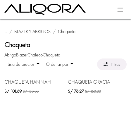
Ir al contenido
...
BLAZER Y ABRIGOS
Chaqueta
Chaqueta
Abrigo
Blazer
Chaleco
Chaqueta
Lista de precios
Ordenar por
Filtros
40% Off
CHAQUETA HANNAH
CHAQUETA GRACIA
20% Off
S/
101.69
S/
76.27
S/
150.00
S/
150.00