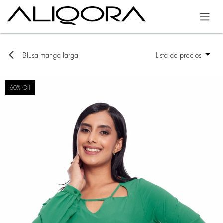
Ir al contenido
Blusa manga larga
Lista de precios
60% Off
60% Off