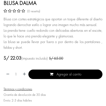
BLUSA DALMA
(0 reseña)
Blusa con cortes estratégicos que aportan un toque diferente al diseño
logrando derrochar estilo o lograr una imagen mucho más sensual.
La prenda tiene cuello redondo con delicadas aberturas en el escote,
lo que le hace una prenda elegante y glamurosa.
La blusa se puede llevar por fuera o por dentro de los pantalones ,
faldas y short.
S/
22.03
(impuesto incluido)
S/
65.00
Agregar al carrito
Términos y condiciones
Grantía de devolución de 30 días
Envío: 2-3 días hábiles