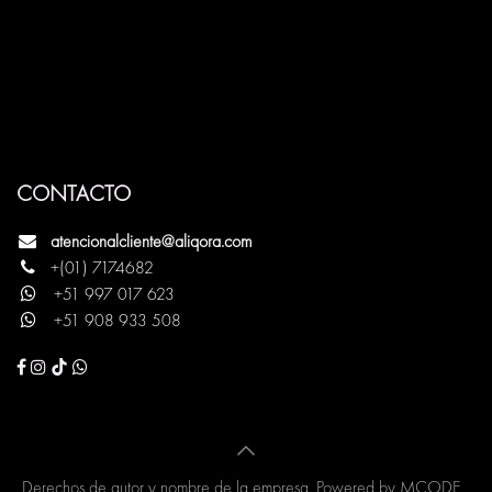
CONTACTO
atencionalcliente@aliqora.com
+(
0
1)
7174682
+
51
997
017
623
+51 908 933 508
Derechos de autor y nombre de la empresa. Powered by MCODE