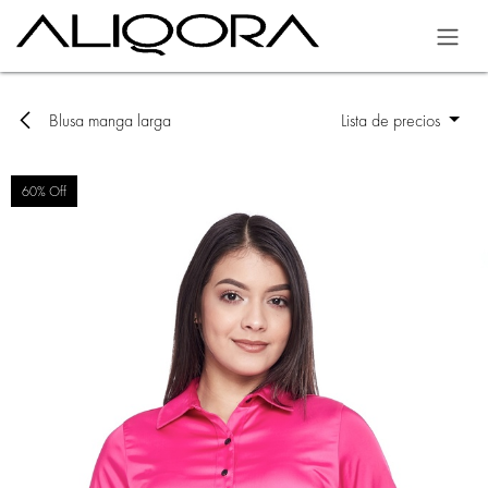
Ir al contenido
Blusa manga larga
Lista de precios
60% Off
60% Off