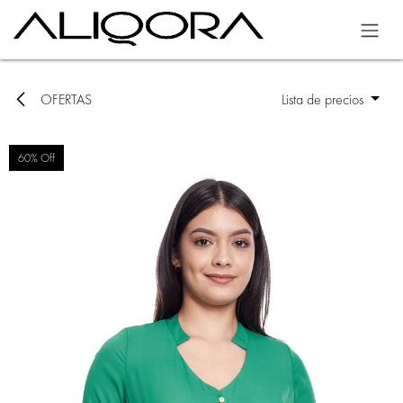
Ir al contenido
OFERTAS
Lista de precios
60% Off
60% Off