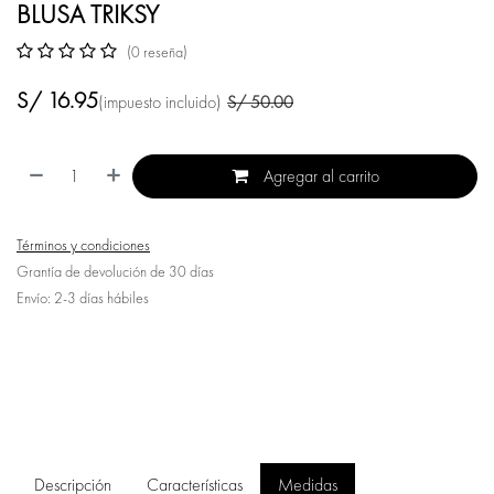
BLUSA TRIKSY
(0 reseña)
S/
16.95
(impuesto incluido)
S/
50.00
Agregar al carrito
Términos y condiciones
Grantía de devolución de 30 días
Envío: 2-3 días hábiles
Descripción
Características
Medidas