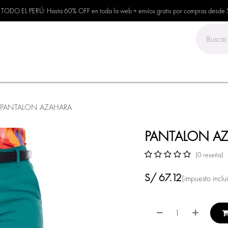
TODO EL PERÚ: Hasta 60% OFF en toda la web + envíos gratis por compras desde
IONES
OTOÑO - INVIERNO
PRIMAVERA - VERANO
OFERTAS
PANTALON AZAHARA
PANTALON A
(0 reseña)
S/
67.12
(impuesto inclu