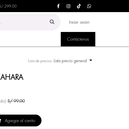
 S/ 299.00
Iniciar sesión
Contáctenos
Lista precio general
Lista de precios:
ZAHARA
ido)
S/
99.00
Agregar al carrito